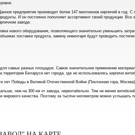
уровня.
Данное предприятие производит более 147 миллионов кирпичей в год. С 
продукты. И он постоянно пополняет ассортимент своей продукции. Все 
ирпичном заводе.
новка нового оборудования, позволяющего значительно уменьшить затра
 объемах поставки продукта, замену инвентаря будут проводить постепе
 для самых разных площадок. Самое значительное применение материал
а территории Беларуси нет города, где не использовались кирпичи вите
и лет Победы в Великой Отечественной Войне (Поклонная гора, Москва)
дальше, чем на 300 км от завода, нерентабельно. Тем не менее витебски
не мирового качества. Поэтому за тысячи километром можно услышать п
АВОД" НА КАРТЕ