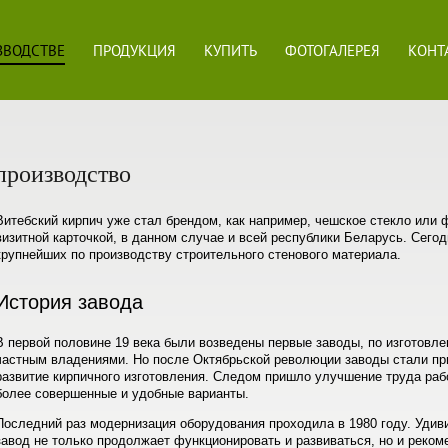
ЗВОДСТВЕ
ПРОДУКЦИЯ
КУПИТЬ
ФОТОГАЛЕРЕЯ
КОНТ
производство
Витебский кирпич уже стал брендом, как например, чешское стекло или ф
визитной карточкой, в данном случае и всей республики Беларусь. Сего
крупнейших по производству строительного стенового материала.
История завода
В первой половине 19 века были возведены первые заводы, по изготовле
частным владениями. Но после Октябрьской революции заводы стали пр
развитие кирпичного изготовления. Следом пришло улучшение труда раб
более совершенные и удобные варианты.
Последний раз модернизация оборудования проходила в 1980 году. Удиви
завод не только продолжает функционировать и развиваться, но и реком